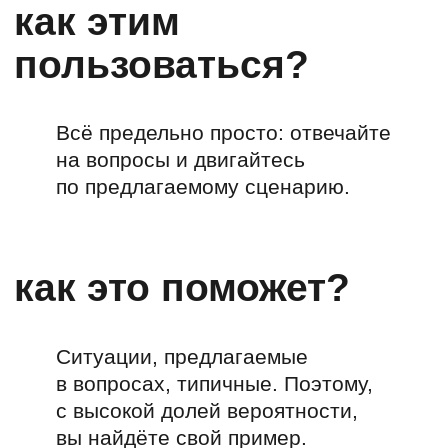
в вопросах, типичные. Поэтому,
с высокой долей вероятности,
вы найдёте свой пример.
И пройдя по всем вопросам,
получите от нас ряд советов
по тому, как работать с брендом
в той или иной ситуации. Если
ваша ситуация уникальна —
напишите нам, и мы тут же
разберёмся:
privetvam@dvaslova.com
что вас
беспокоит?