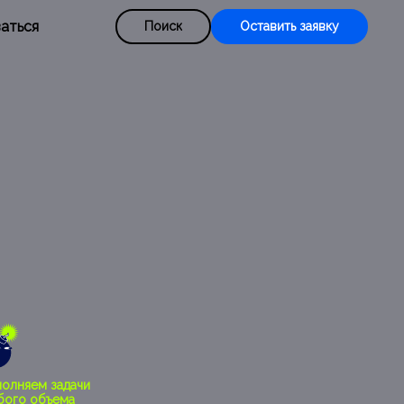
аться
Поиск
Оставить заявку
полняем задачи
бого объема