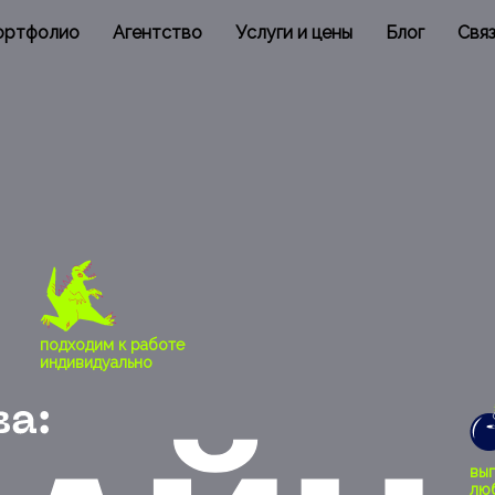
ортфолио
Агентство
Услуги и цены
Блог
Связ
подходим к работе
индивидуально
вы
лю