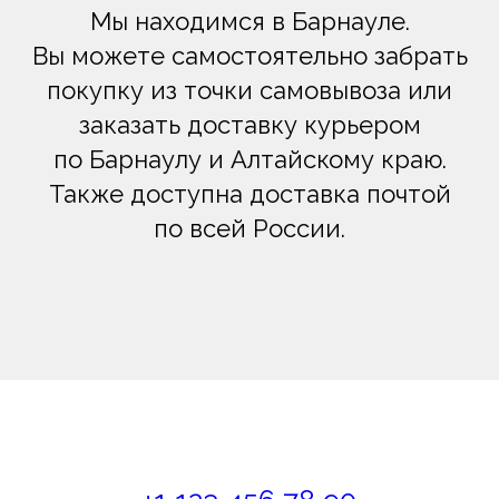
Мы находимся в Барнауле.
Вы можете самостоятельно забрать
8 800 201-50-
28
покупку из точки самовывоза или
privetvam@dvaslova.com
заказать доставку курьером
по Барнаулу и Алтайскому краю.
Также доступна доставка почтой
Барнаул
по всей России.
Ползунова
34а, офис 2
07
Соглашение
об использовании сайта
и СОУТ
. 18+
© 2009–2026 Два слова: