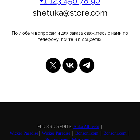
+1 123 456 78 90
брендинговое агентство
shetuka@store.com
Является частью синдиката
По любым вопросам и для заказа свяжитесь с нами по
телефону, почте и в соцсетях.
|
FLICKR CREDITS:
Anka Albrecht
|
|
|
|
Wicker Paradise
Wicker Paradise
Bonsoni.com
Bonsoni.com
|
Bonsoni.com
leica_camera