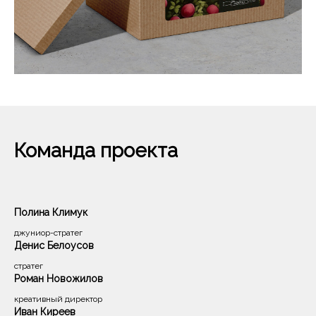
Команда проекта
8 800 201-50-
28
Полина Климук
privetvam@dvaslova.com
джуниор-стратег
Денис Белоусов
стратег
Роман Новожилов
креативный директор
Барнаул
Иван Киреев