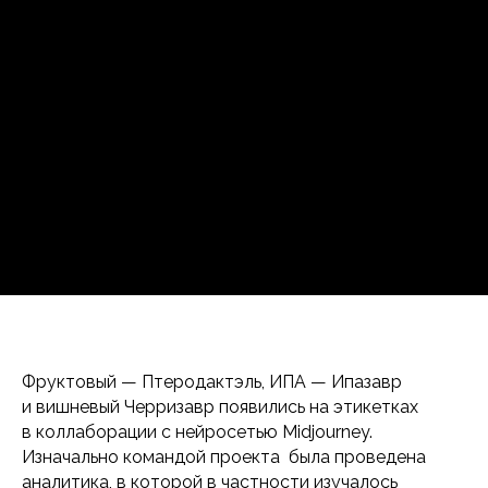
Фруктовый — Птеродактэль, ИПА — Ипазавр
и вишневый Черризавр появились на этикетках
в коллаборации с нейросетью Midjourney.
Изначально командой проекта была проведена
аналитика, в которой в частности изучалось