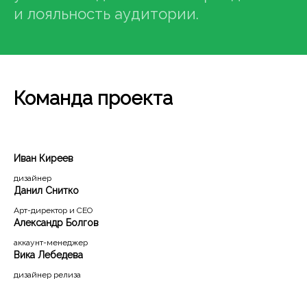
и лояльность аудитории.
© 2009–2026 Два слова:
брендинговое агентство
Команда проекта
Является частью синдиката
Иван Киреев
дизайнер
Данил Снитко
Арт-директор и CEO
Александр Болгов
аккаунт-менеджер
Вика Лебедева
дизайнер релиза