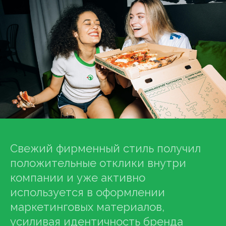
8 800 201-50-
28
privetvam@dvaslova.com
Барнаул
Ползунова
34а, офис 2
07
Свежий фирменный стиль получил
положительные отклики внутри
компании и уже активно
Соглашение
используется в оформлении
об использовании сайта
маркетинговых материалов,
и СОУТ
. 18+
усиливая идентичность бренда