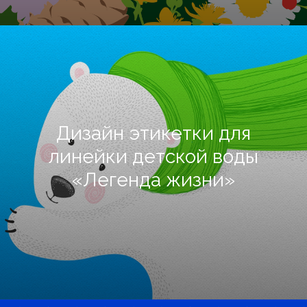
8 800 201-50-
28
privetvam@dvaslova.com
Дизайн этикетки для
Барнаул
линейки детской воды
Ползунова
34а, офис 2
07
«Легенда жизни»
Соглашение
об использовании сайта
и СОУТ
. 18+